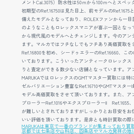
メントCal.3075）防水性は50ｍから100ｍへと
初期型のRef.16750は見た目上、前モデルのRe
備えたモデルとなっており、ROLEXファンから一目置か
のようなこともロレックスマニアが喜ぶ一因となってい
から現代風のモデルへとチェンジします。今のアン
ます。マルカではフチなしでもフチあり高価買取をさ
Ref.16800を初め、シードゥエラーのRef.1666
いております。こういったアンティークロレックス（R
りと査定ができる数少ない店舗となっています。アン
MARUKAではロレックスのGMTマスター買取には特に力
ゼルバリエーション豊富なRef.16710やGMTマスターI最
モデル高価買取をさせて頂いております。また、アンティーク
プローラーRef.1016やエクスプローラーII Ref.
が難しいとされておりますがしっかりとお目安をお
いい評価を頂いております。是非とも時計買取の際に
MARUKAは東京で一番のブランドが集まっており
京都では七条店や山科店、四条店やマルカ発祥の地に