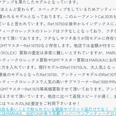
スペックアップを果たしたモデルとなっています。
f.1675とほとんど変わらず、スペックアップをしているためア
れるモデルとなっております。このムーブメントCal.3035もこ
ると言われています。Ref.16750は後半からインデック
ティークロレックスのトレンドはフチなしとなっており、フチ
せて頂いております。フチなしやフチありが同モデルに存在するモ
0、このGMTマスターRef.16750など存在します。他店では金額
OLEX）買取の査定は非常に難しいとされていますが、MARU
ティークロレックス買取やGMTマスター買取はMARUKAにお
を入れています。現行モデルのRef.116710LN、大人気となってい
後のモデルとなったRef.16700、アンティークモデルのRef.1675や
ロレックスで人気の高いサブマリーナーRef.1680やRef.5513
1655、GMTマスターRef.1675等高価買取させて頂いておりま
伝えさせて頂いています。他店に比べて返信スピードが速く、
はマルカのLINE査定をご利用下さいませ！
買取店も多いことで知られている銀座やブランド品だけでなく、
はMARUKA WATCHがあり京都ナンバーワンアンティーク