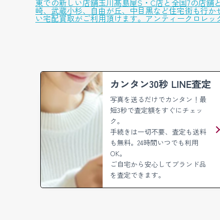
東での新しい店舗玉川髙島屋S・C店と全国7の店
崎、武蔵小杉、自由が丘、中目黒など住宅街も行か
い宅配買取がご利用頂けます。アンティークロレック
カンタン30秒 LINE査定
写真を送るだけでカンタン！
最
短3秒で査定額をすぐにチェッ
ク。
手続きは一切不要、査定も送料
も無料。
24時間いつでも利用
OK。
ご自宅から安心してブランド品
を査定できます。