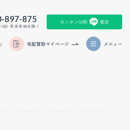
0-897-875
カンタン30秒
査定
年末年始を除く
9:00
む
宅配買取マイページ
メニュー