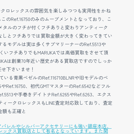
ンティークロレックスの雰囲気を楽しみつつも実用性をかね
のRef.16750のみのムーブメントとなっており、こ
スにメタルのフチが付くフチありと変わりアンティーク
なしとフチありでは買取金額が大きく変わってきてい
デルは実は多くサブマリーナーのRef.5513や
が付きにくいフチありでもMARUKAでは高価買取をさせて頂
KAは創業70年近い歴史がある買取店ですのでしっか
任せ下さいませ！
る青黒ベゼルのRef.116710BLNRや旧モデルのベ
Ref.16750、初代GMTマスターのRef.6542などフル
や手巻きデイトナRef.6265やRef.6263、エクス
す。アンティークロレックスもLINE査定対応致しており、査定
金額も正確と
アパレルやシルバーアクセサリーにも強い銀座本店、
ロレックス買取店として有名となっています。また関