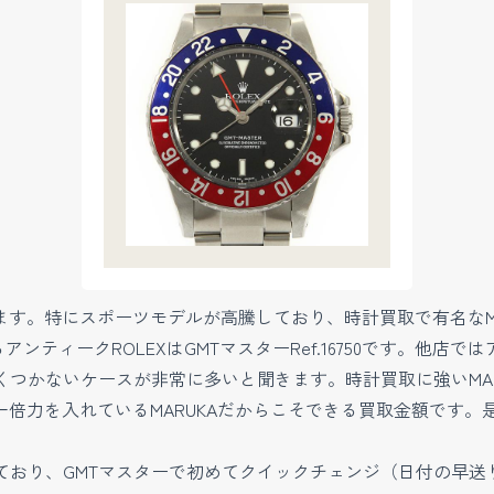
す。特にスポーツモデルが高騰しており、時計買取で有名なMA
ティークROLEXはGMTマスターRef.16750です。他店ではア
高くつかないケースが非常に多いと聞きます。時計買取に強いMARU
一倍力を入れているMARUKAだからこそできる買取金額です。
ルとなっており、GMTマスターで初めてクイックチェンジ（日付の