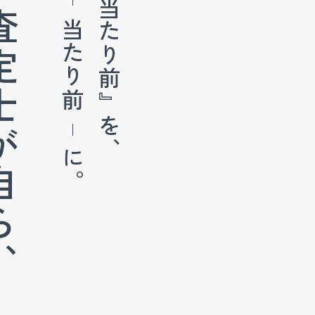
『当たり前』を、
が自ら、
当たり前
に。