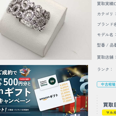
買取実績I
カテゴリ
ブランド
モデル名
型番 / 品
買取店舗
ランク：
中古相場
買取
マル