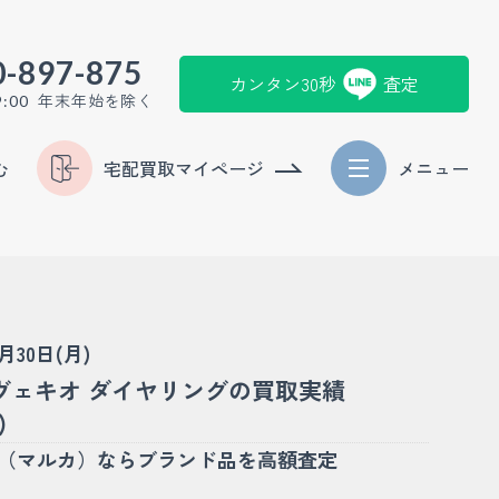
0-897-875
カンタン30秒
査定
年末年始を除く
9:00
む
宅配買取マイページ
メニュー
3月30日(月)
ヴェキオ ダイヤリングの買取実績
)
KA（マルカ）ならブランド品を高額査定