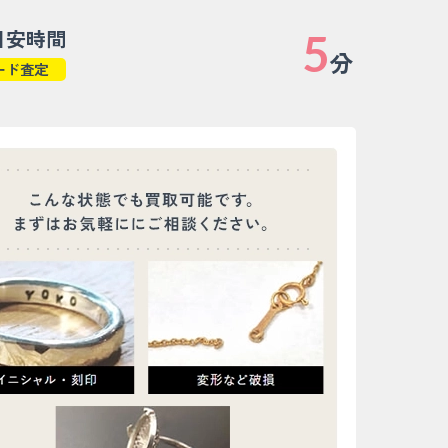
目安時間
5
分
ード査定