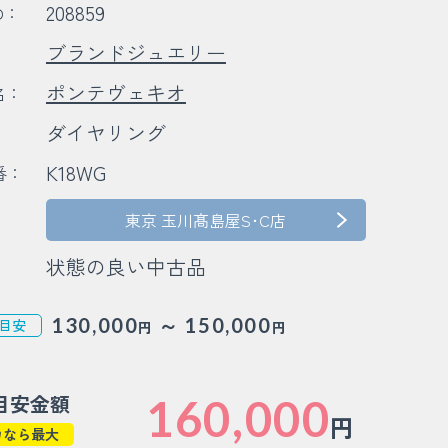
208859
D：
ブランドジュエリー
：
ポンテヴェキオ
名：
ダイヤリング
：
K18WG
番：
：
東京 玉川髙島屋S･C店
状態の良い中古品
～
130,000
150,000
目安
円
円
目安金額
160,000
円
カなら最大