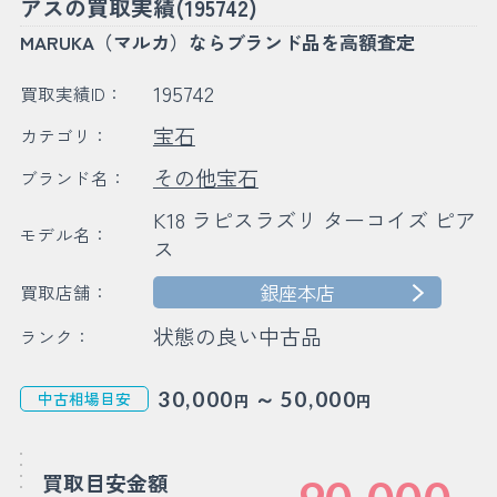
アスの買取実績(195742)
MARUKA（マルカ）ならブランド品を高額査定
195742
買取実績ID：
宝石
カテゴリ：
その他宝石
ブランド名：
K18 ラピスラズリ ターコイズ ピア
モデル名：
ス
銀座本店
買取店舗：
状態の良い中古品
ランク：
～
30,000
50,000
中古相場目安
円
円
買取目安金額