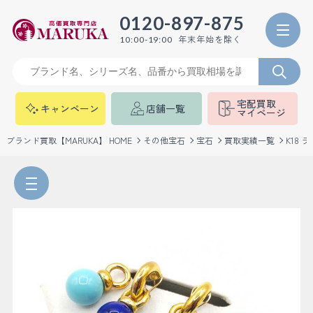
0120-897-875
年末年始を除く
10:00-19:00
宅配買取
キャンペーン
店舗一覧
マイページ
ブランド買取【MARUKA】 HOME
その他宝石
宝石
買取実績一覧
K18