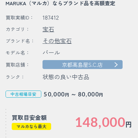
MARUKA（マルカ）ならブランド品を高額査定
187412
買取実績ID：
宝石
カテゴリ：
その他宝石
ブランド名：
パール
モデル名：
京都髙島屋S.C.店
買取店舗：
状態の良い中古品
ランク：
～
50,000
80,000
中古相場目安
円
円
買取目安金額
148,000
円
マルカなら最大