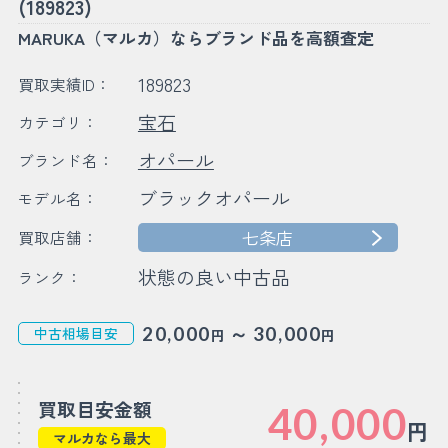
(189823)
MARUKA（マルカ）ならブランド品を高額査定
189823
買取実績ID：
宝石
カテゴリ：
オパール
ブランド名：
ブラックオパール
モデル名：
七条店
買取店舗：
状態の良い中古品
ランク：
～
20,000
30,000
中古相場目安
円
円
買取目安金額
40,000
円
マルカなら最大