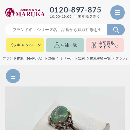
0120-897-875
年末年始を除く
10:00-19:00
宅配買取
キャンペーン
店舗一覧
マイページ
ブランド買取【MARUKA】 HOME
オパール
宝石
買取実績一覧
ブラック