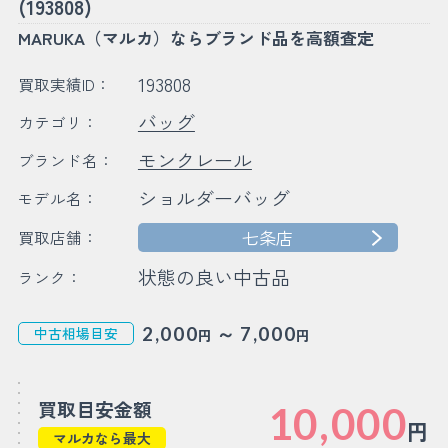
(193808)
MARUKA（マルカ）ならブランド品を高額査定
193808
買取実績ID：
バッグ
カテゴリ：
モンクレール
ブランド名：
ショルダーバッグ
モデル名：
七条店
買取店舗：
状態の良い中古品
ランク：
～
2,000
7,000
中古相場目安
円
円
買取目安金額
10,000
円
マルカなら最大