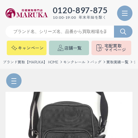
0120-897-875
年末年始を除く
10:00-19:00
宅配買取
キャンペーン
店舗一覧
マイページ
ブランド買取【MARUKA】 HOME
モンクレール
バッグ
買取実績一覧
シ