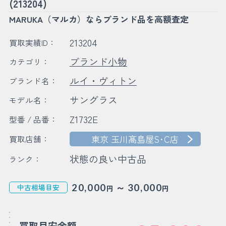
(213204)
MARUKA（マルカ）ならブランド品を高額査定
213204
買取実績ID：
ブランド小物
カテゴリ：
ルイ・ヴィトン
ブランド名：
サングラス
モデル名：
Z1732E
型番 / 品番：
東京 玉川髙島屋S･C店
買取店舗：
状態の良い中古品
ランク：
～
20,000
30,000
中古相場目安
円
円
買取目安金額