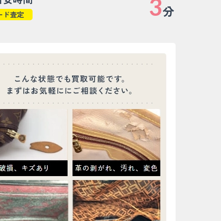
3
分
ード査定