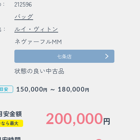
212596
D：
バッグ
：
ルイ・ヴィトン
名：
ネヴァーフルMM
：
：
七条店
状態の良い中古品
～
150,000
180,000
目安
円
円
目安金額
200,000
円
カなら最大
目安時間