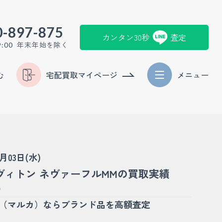
0-897-875
カンタン30秒
査定
年末年始を除く
9:00
む
宅配買取マイページ
メニュー
6月03日(水)
ヴィトン ネヴァーフルMMの買取実績
)
KA（マルカ）ならブランド品を高額査定