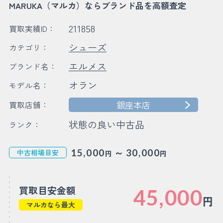
MARUKA（マルカ）ならブランド品を高額査定
211858
買取実績ID：
シューズ
カテゴリ：
エルメス
ブランド名：
オラン
モデル名：
銀座本店
買取店舗：
状態の良い中古品
ランク：
～
15,000
30,000
中古相場目安
円
円
買取目安金額
45,000
円
マルカなら最大