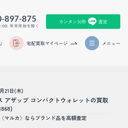
0-897-875
カンタン30秒
査定
年末年始を除く
9:00
む
宅配買取マイページ
メニュー
5月21日(木)
ス アザップ コンパクトウォレットの買取
868)
KA（マルカ）ならブランド品を高額査定