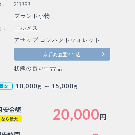
211868
D：
ブランド小物
：
エルメス
名：
アザップ コンパクトウォレット
：
：
京都髙島屋S.C.店
状態の良い中古品
～
10,000
15,000
目安
円
円
目安金額
20,000
円
カなら最大
目安時間