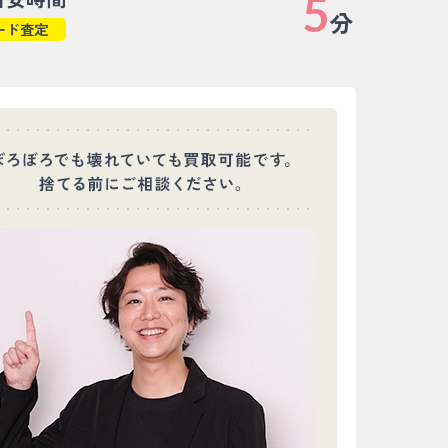
5
分
ード査定