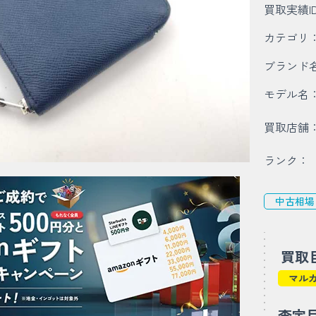
買取実績I
カテゴリ
ブランド
モデル名
買取店舗
ランク：
中古相場
買取
マル
査定