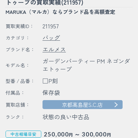
トゥープの買取実績(211957)
MARUKA（マルカ）ならブランド品を高額査定
211957
買取実績ID：
バッグ
カテゴリ：
エルメス
ブランド名：
ガーデンパーティー PM ネゴンダ
モデル名：
エトゥープ
□P刻
型番 / 品番：
保存袋
付属品：
京都髙島屋S.C.店
買取店舗：
状態の良い中古品
ランク：
～
250,000
300,000
中古相場目安
円
円