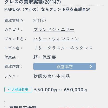
クレスの買取実績(201147)
MARUKA（マルカ）ならブランド品を高額査定
201147
買取実績ID：
ブランドジュエリー
カテゴリ：
ハリー・ウィンストン
ブランド名：
リリークラスターネックレス
モデル名：
箱・保証書
付属品：
銀座本店
買取店舗：
状態の良い中古品
ランク：
～
550,000
650,000
中古相場目安
円
円
買取目安金額