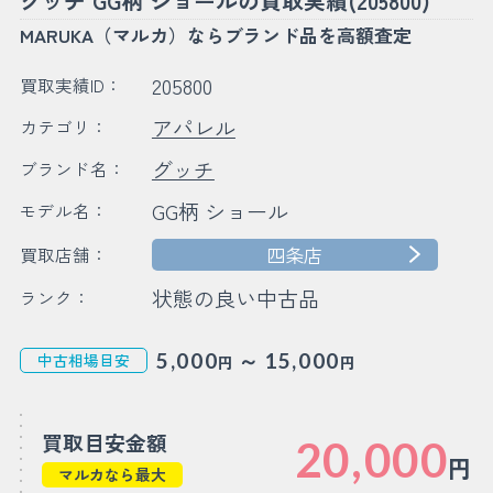
グッチ GG柄 ショールの買取実績(205800)
MARUKA（マルカ）ならブランド品を高額査定
205800
買取実績ID：
アパレル
カテゴリ：
グッチ
ブランド名：
GG柄 ショール
モデル名：
四条店
買取店舗：
状態の良い中古品
ランク：
～
5,000
15,000
中古相場目安
円
円
買取目安金額
20,000
円
マルカなら最大