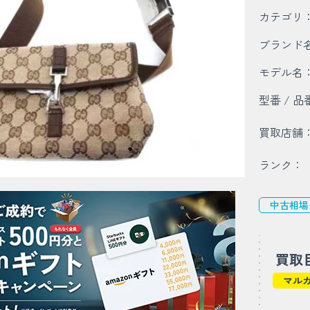
カテゴリ
ブランド
モデル名
型番 / 品
買取店舗
ランク：
中古相場
買取
マル