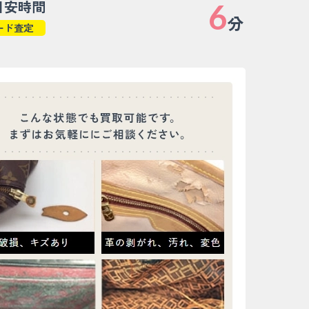
目安時間
6
分
ード査定