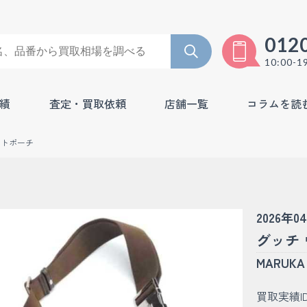
012
10:00-1
績
査定・買取依頼
店舗一覧
コラムを読
ストポーチ
2026年0
グッチ 
MARU
買取実績I