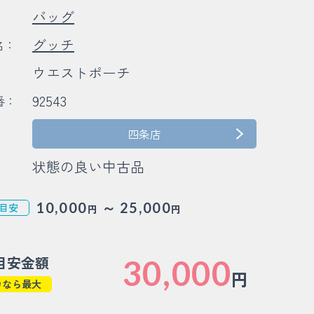
バッグ
：
グッチ
名：
ウエストポーチ
：
92543
番：
：
四条店
状態の良い中古品
～
10,000
25,000
目安
円
円
目安金額
30,000
円
カなら最大