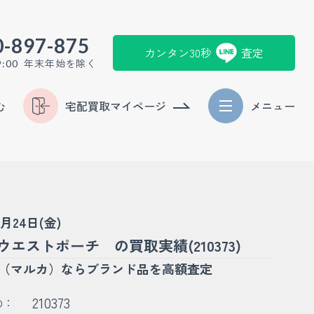
0-897-875
カンタン30秒
査定
年末年始を除く
9:00
む
宅配買取マイページ
メニュー
4月24日(金)
ウエストポーチ の買取実績(210373)
KA（マルカ）ならブランド品を高額査定
210373
D：