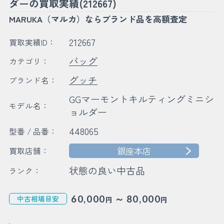
ダーの買取実績(212667)
MARUKA（マルカ）ならブランド品を高額査定
212667
買取実績ID：
バッグ
カテゴリ：
グッチ
ブランド名：
GGマーモントキルティングミニシ
モデル名：
ョルダー
448065
型番 / 品番：
銀座本店
買取店舗：
状態の良い中古品
ランク：
～
60,000
80,000
中古相場目安
円
円