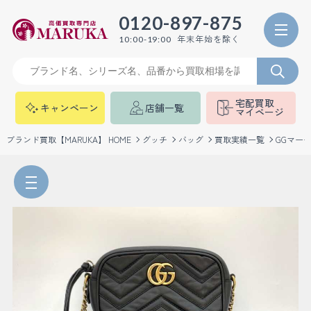
0120-897-875
年末年始を除く
10:00-19:00
宅配買取
キャンペーン
店舗一覧
マイページ
ブランド買取【MARUKA】 HOME
グッチ
バッグ
買取実績一覧
GGマー