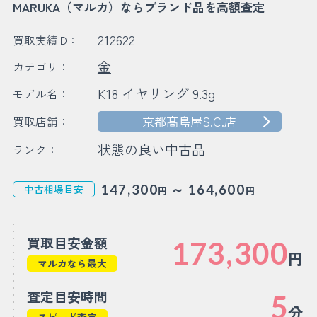
MARUKA（マルカ）ならブランド品を高額査定
212622
買取実績ID：
金
カテゴリ：
K18 イヤリング 9.3g
モデル名：
京都髙島屋S.C.店
買取店舗：
状態の良い中古品
ランク：
～
147,300
164,600
中古相場目安
円
円
買取目安金額
173,300
円
マルカなら最大
査定目安時間
5
分
スピード査定