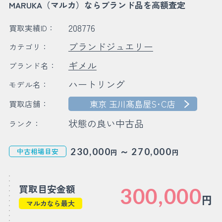
MARUKA（マルカ）ならブランド品を高額査定
208776
買取実績ID：
ブランドジュエリー
カテゴリ：
ギメル
ブランド名：
ハートリング
モデル名：
東京 玉川髙島屋S･C店
買取店舗：
状態の良い中古品
ランク：
～
230,000
270,000
中古相場目安
円
円
買取目安金額
300,000
円
マルカなら最大