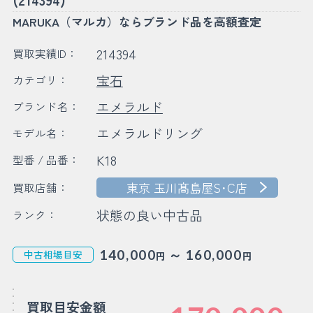
MARUKA（マルカ）ならブランド品を高額査定
214394
買取実績ID：
宝石
カテゴリ：
エメラルド
ブランド名：
エメラルドリング
モデル名：
K18
型番 / 品番：
東京 玉川髙島屋S･C店
買取店舗：
状態の良い中古品
ランク：
～
140,000
160,000
中古相場目安
円
円
買取目安金額