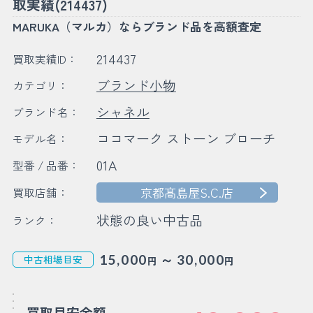
取実績(214437)
MARUKA（マルカ）ならブランド品を高額査定
214437
買取実績ID：
ブランド小物
カテゴリ：
シャネル
ブランド名：
ココマーク ストーン ブローチ
モデル名：
01A
型番 / 品番：
京都髙島屋S.C.店
買取店舗：
状態の良い中古品
ランク：
～
15,000
30,000
中古相場目安
円
円
買取目安金額