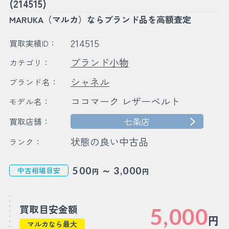
(214515)
MARUKA（マルカ）ならブランド品を高額査定
214515
買取実績ID：
ブランド小物
カテゴリ：
シャネル
ブランド名：
ココマーク レザーベルト
モデル名：
七条店
買取店舗：
状態の良い中古品
ランク：
～
500
3,000
中古相場目安
円
円
買取目安金額
5,000
円
マルカなら最大