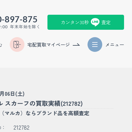
0-897-875
カンタン30秒
査定
年末年始を除く
9:00
む
宅配買取マイページ
メニュー
6月06日(土)
 スカーフの買取実績(212782)
KA（マルカ）ならブランド品を高額査定
212782
D：