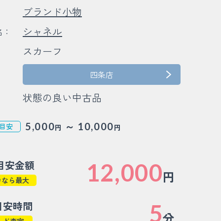
ブランド小物
：
シャネル
名：
スカーフ
：
：
四条店
状態の良い中古品
～
5,000
10,000
目安
円
円
目安金額
12,000
円
カなら最大
目安時間
5
分