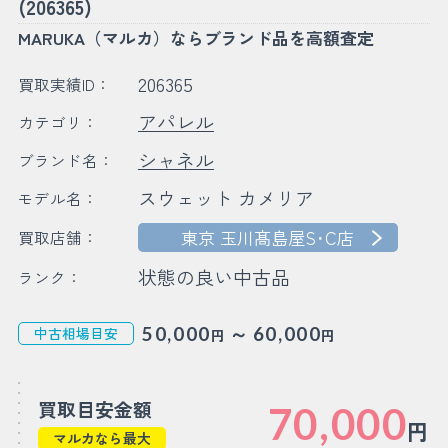
(206365)
MARUKA（マルカ）ならブランド品を高額査定
206365
買取実績ID：
アパレル
カテゴリ：
シャネル
ブランド名：
スウェット カメリア
モデル名：
東京 玉川髙島屋S･C店
買取店舗：
状態の良い中古品
ランク：
～
50,000
60,000
中古相場目安
円
円
買取目安金額
70,000
円
マルカなら最大