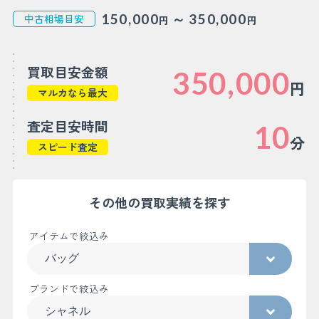
～
150,000
350,000
中古相場目安
円
円
買取目安金額
350,000
円
マルカなら最大
査定目安時間
10
分
スピード査定
その他の買取実績を探す
アイテムで絞込み
ブランドで絞込み