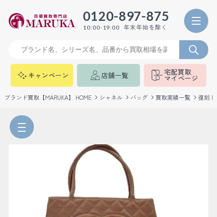
0120-897-875
年末年始を除く
10:00-19:00
宅配買取
キャンペーン
店舗一覧
マイページ
ブランド買取【MARUKA】 HOME
シャネル
バッグ
買取実績一覧
復刻ト