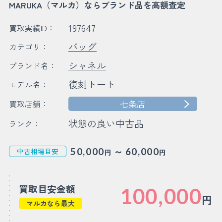
MARUKA（マルカ）ならブランド品を高額査定
197647
買取実績ID：
バッグ
カテゴリ：
シャネル
ブランド名：
復刻トート
モデル名：
七条店
買取店舗：
状態の良い中古品
ランク：
～
50,000
60,000
中古相場目安
円
円
買取目安金額
100,000
円
マルカなら最大