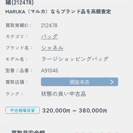
績(212478)
MARUKA（マルカ）ならブランド品を高額査定
212478
買取実績ID：
バッグ
カテゴリ：
シャネル
ブランド名：
ラージショッピングバッグ
モデル名：
A91046
型番 / 品番：
銀座本店
買取店舗：
状態の良い中古品
ランク：
～
320,000
380,000
中古相場目安
円
円
買取目安金額