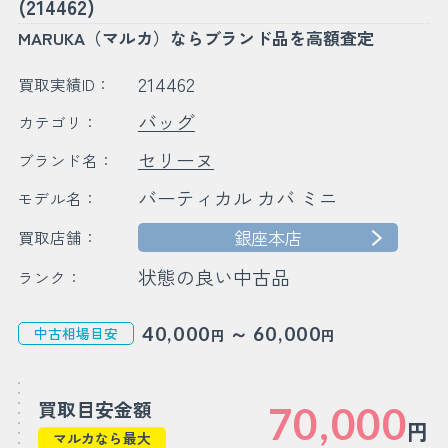
(214462)
MARUKA（マルカ）ならブランド品を高額査定
214462
買取実績ID：
バッグ
カテゴリ：
セリーヌ
ブランド名：
バーティカル カバ ミニ
モデル名：
銀座本店
買取店舗：
状態の良い中古品
ランク：
～
40,000
60,000
中古相場目安
円
円
買取目安金額
70,000
円
マルカなら最大