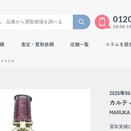
012
10:00-1
績
査定・買取依頼
店舗一覧
コラムを読
ストコリゼ
2026年0
カルティ
MARU
買取実績I