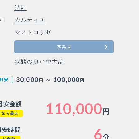
時計
：
カルティエ
名：
マストコリゼ
：
：
四条店
状態の良い中古品
～
30,000
100,000
目安
円
円
目安金額
110,000
円
カなら最大
目安時間
6
分