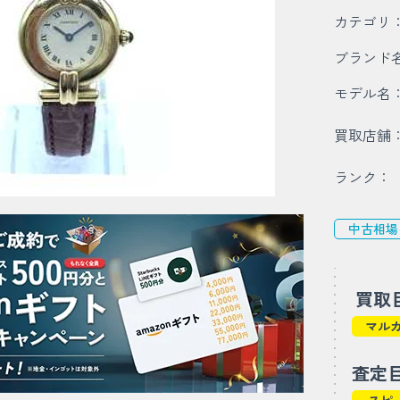
カテゴリ
ブランド
モデル名
買取店舗
ランク：
中古相場
買取
マル
査定