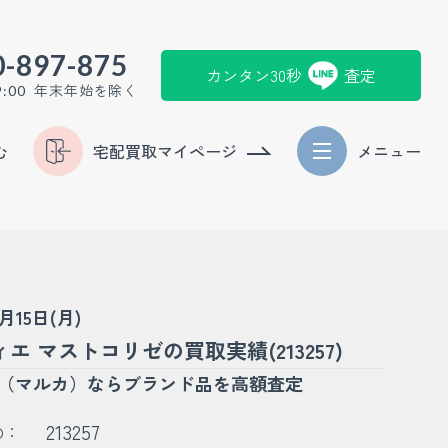
0-897-875
カンタン30秒
査定
年末年始を除く
9:00
む
宅配買取マイページ
メニュー
6月15日(月)
エ マストコリゼの買取実績(213257)
KA（マルカ）ならブランド品を高額査定
213257
D：