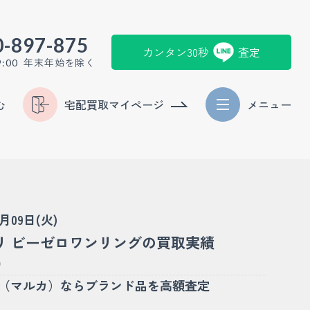
0-897-875
カンタン30秒
査定
年末年始を除く
9:00
む
宅配買取マイページ
メニュー
6月09日(火)
リ ビーゼロワンリングの買取実績
)
KA（マルカ）ならブランド品を高額査定