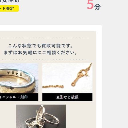
5
分
ード査定