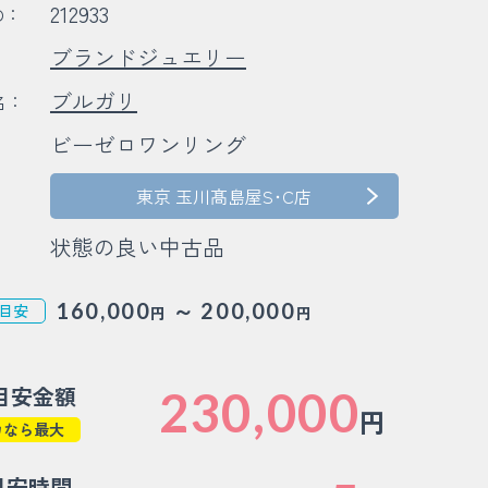
212933
D：
ブランドジュエリー
：
ブルガリ
名：
ビーゼロワンリング
：
：
東京 玉川髙島屋S･C店
状態の良い中古品
～
160,000
200,000
目安
円
円
目安金額
230,000
円
カなら最大
目安時間