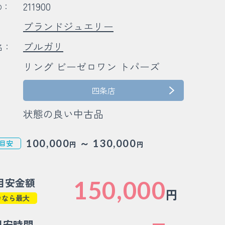
211900
D：
ブランドジュエリー
：
ブルガリ
名：
リング ビーゼロワン トパーズ
：
：
四条店
状態の良い中古品
～
100,000
130,000
目安
円
円
目安金額
150,000
円
カなら最大
目安時間