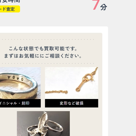
7
分
ード査定