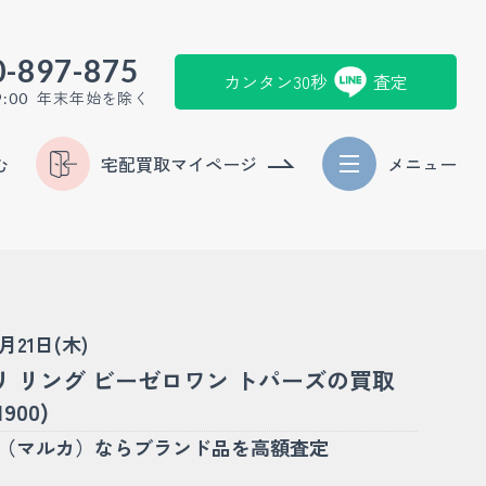
0-897-875
カンタン30秒
査定
年末年始を除く
9:00
む
宅配買取マイページ
メニュー
5月21日(木)
リ リング ビーゼロワン トパーズの買取
900)
KA（マルカ）ならブランド品を高額査定