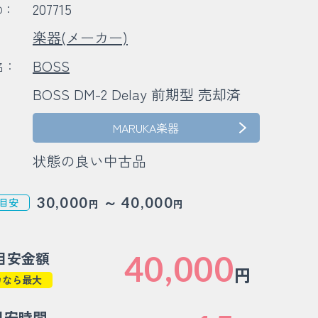
207715
D：
楽器(メーカー)
：
BOSS
名：
BOSS DM-2 Delay 前期型 売却済
：
：
MARUKA楽器
状態の良い中古品
～
30,000
40,000
目安
円
円
目安金額
40,000
円
カなら最大
目安時間