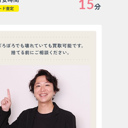
15
分
ード査定