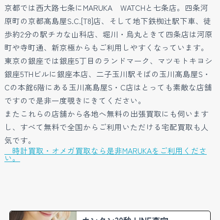
京都では西大路七条にMARUKA WATCHと七条店。四条河
原町の京都髙島屋S.C.[T8]店、そして地下鉄椥辻駅下車、徒
歩約2分の駅チカな山科店、堀川・烏丸ときて四条店は河原
町や寺町通、新京極からもご利用しやすくなっています。
東京の銀座では銀座5丁目のランドマーク、マツモトキヨシ
銀座5THビルに銀座本店、二子玉川駅そばの玉川髙島屋S・
Cの本館6階にある玉川髙島屋S・C店はとっても素敵な店舗
ですので是非一度覗きにきてください。
またこれらの店舗から各地へ無料の出張買取にも伺います
し、すべて無料で全国からご利用いただける宅配買取も人
気です。
時計買取・オメガ買取なら是非MARUKAをご利用くださ
い。