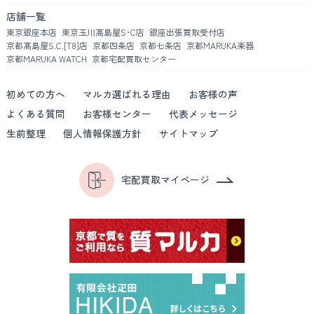
店舗一覧
東京銀座本店
東京玉川髙島屋S･C店
銀座出張買取受付店
京都髙島屋S.C.[T8]店
京都四条店
京都七条店
京都MARUKA楽器
京都MARUKA WATCH
京都宅配買取センター
初めての方へ
マルカ選ばれる理由
お客様の声
よくある質問
お客様センター
代表メッセージ
生前整理
個人情報保護方針
サイトマップ
宅配買取マイページ