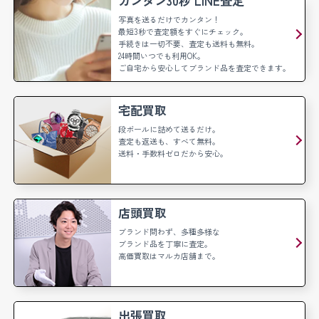
カンタン30秒 LINE査定
写真を送るだけでカンタン！
最短3秒で査定額をすぐにチェック。
手続きは一切不要、査定も送料も無料。
24時間いつでも利用OK。
ご自宅から安心してブランド品を査定できます。
宅配買取
段ボールに詰めて送るだけ。
査定も返送も、すべて無料。
送料・手数料ゼロだから安心。
店頭買取
ブランド問わず、多種多様な
ブランド品を丁寧に査定。
高価買取はマルカ店舗まで。
出張買取