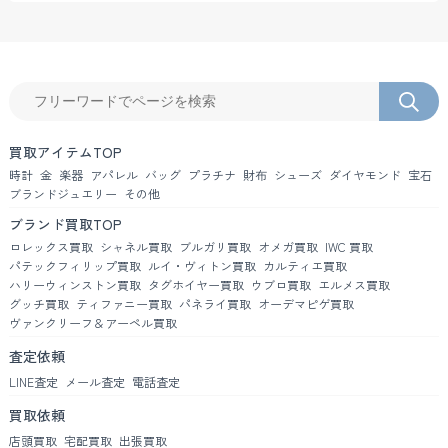
買取アイテムTOP
時計
金
楽器
アパレル
バッグ
プラチナ
財布
シューズ
ダイヤモンド
宝石
ブランドジュエリー
その他
ブランド買取TOP
ロレックス買取
シャネル買取
ブルガリ買取
オメガ買取
IWC 買取
パテックフィリップ買取
ルイ・ヴィトン買取
カルティエ買取
ハリーウィンストン買取
タグホイヤー買取
ウブロ買取
エルメス買取
グッチ買取
ティファニー買取
パネライ買取
オーデマピゲ買取
ヴァンクリーフ＆アーペル買取
査定依頼
LINE査定
メール査定
電話査定
買取依頼
店頭買取
宅配買取
出張買取