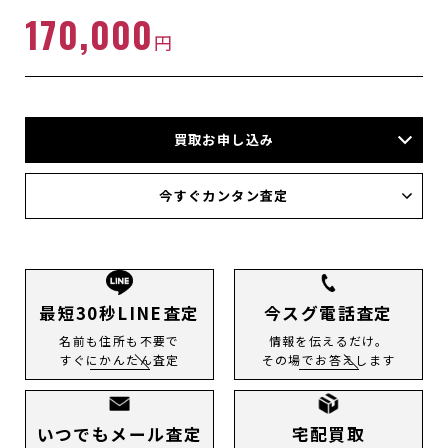
170,000
円
買取お申し込み
店頭買取
今すぐカンタン査定
宅配買取
出張買取
今すぐLINE査定
メール査定
電話査定
最短30秒LINE査定
今スグ電話査定
名前も住所も不要で
情報を伝えるだけ。
すぐにかんたん査定
その場でお答えします
いつでもメール査定
宅配買取