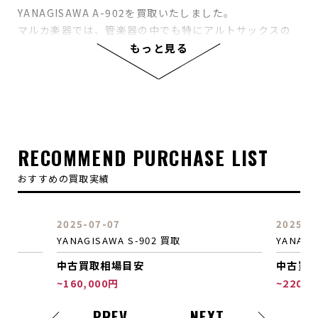
YANAGISAWA A-902を買取いたしました。
マルカ楽器では、管楽器の中でも特にアルトサックスの
買取を頑張らせていただいております！
もっと見る
まずはご査定だけでも、お気軽にご利用くださいませ。
店舗は阪急大宮駅から徒歩2分、四条通沿いにございま
す。
買取査定にご予約などをしていただく必要はございませ
ん！
飛び込みでのお持込、随時お待ちしております！
RECOMMEND PURCHASE LIST
おすすめの買取実績
2025-07-07
2025-0
YANAGISAWA S-902 買取
YANAGI
中古買取相場目安
中古買
~160,000円
~220,0
PREV
NEXT