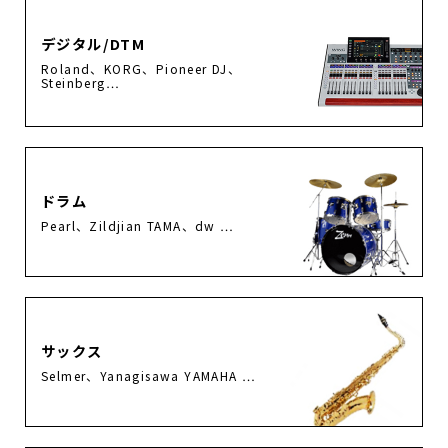
デジタル/DTM
Roland、KORG、Pioneer DJ、
Steinberg…
ドラム
Pearl、Zildjian TAMA、dw …
サックス
Selmer、Yanagisawa YAMAHA …