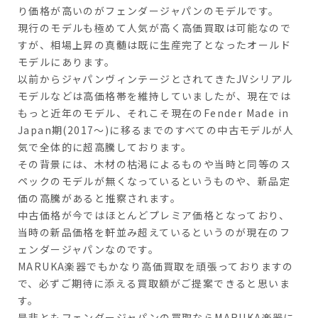
り価格が高いのがフェンダージャパンのモデルです。
現行のモデルも極めて人気が高く高価買取は可能なので
すが、相場上昇の真髄は既に生産完了となったオールド
モデルにあります。
以前からジャパンヴィンテージとされてきたJVシリアル
モデルなどは高価格帯を維持していましたが、現在では
もっと近年のモデル、それこそ現在のFender Made in
Japan期(2017～)に移るまでのすべての中古モデルが人
気で全体的に超高騰しております。
その背景には、木材の枯渇によるものや当時と同等のス
ペックのモデルが無くなっているというものや、新品定
価の高騰があると推察されます。
中古価格が今ではほとんどプレミア価格となっており、
当時の新品価格を軒並み超えているというのが現在のフ
ェンダージャパンなのです。
MARUKA楽器でもかなり高価買取を頑張っておりますの
で、必ずご期待に添える買取額がご提案できると思いま
す。
是非ともフェンダージャパンの買取ならMARUKA楽器に