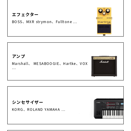
エフェクター
BOSS、MXR strymon、Fulltone …
アンプ
Marshall、 MESABOOGIE、Hartke、VOX
…
シンセサイザー
KORG、ROLAND YAMAHA …