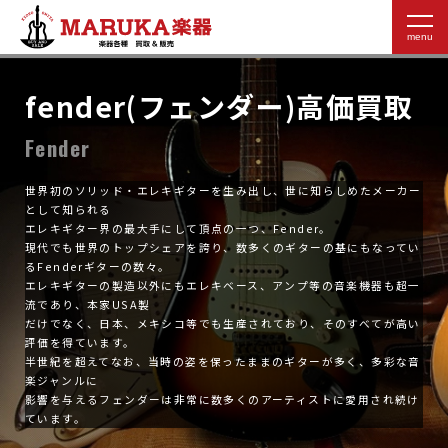
fender(フェンダー)高価買取
Fender
世界初のソリッド・エレキギターを生み出し、世に知らしめたメーカー
として知られる
エレキギター界の最大手にして頂点の一つ、Fender。
現代でも世界のトップシェアを誇り、数多くのギターの基にもなってい
るFenderギターの数々。
エレキギターの製造以外にもエレキベース、アンプ等の音楽機器も超一
流であり、本家USA製
だけでなく、日本、メキシコ等でも生産されており、そのすべてが高い
評価を得ています。
半世紀を超えてなお、当時の姿を保ったままのギターが多く、多彩な音
楽ジャンルに
影響を与えるフェンダーは非常に数多くのアーティストに愛用され続け
ています。