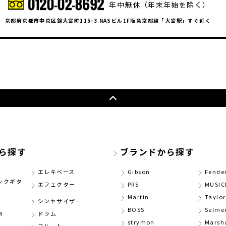
年中無休（年末年始を除く）
京都府京都市中京区錦大宮町115-3 NASビル1F阪急京都線「大宮駅」すぐ近く
ら探す
ブランドから探す
エレキベース
Gibson
Fende
ックギタ
エフェクター
PRS
MUSI
Martin
Taylor
シンセサイザー
BOSS
Selme
M
ドラム
strymon
Marsh