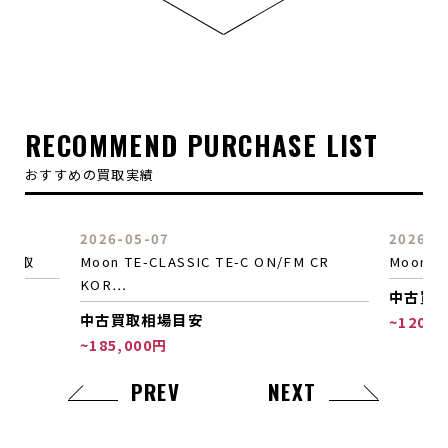
ティな一本です。1ピースメイプルネックに上質な軽量ス
ワンプアッシュボディを採用し、2トーンサンバーストカ
ラーと8点止め1プライピックガードで50年代の雰囲気を
踏襲しつつ、ムーンならではのアプローチが光ります。
90年代では珍しいSPERZELロックペグやモダンタイプ
ブリッジサドルを搭載。そして、このモデル最大の特徴
RECOMMEND PURCHASE LIST
であるLINDY FRALIN TALL-Dピックアップが装備され
おすすめの買取実績
ています。落ち着いたクリーンサウンドから、少し歪ま
せれば大人っぽい甘いクランチへと変化し、その幅広い
表現力は魅力です。輪郭がはっきりとした深い鳴りも感
2026-05-07
2026-0
じられ、いつまでも弾いていたくなるようなキャラクタ
O 買取
Moon TE-CLASSIC TE-C ON/FM CR
Moon S
ーを持ったギターをぜひご体験ください。
KOR…
中古買
中古買取相場目安
~120,0
~185,000円
PREV
NEXT