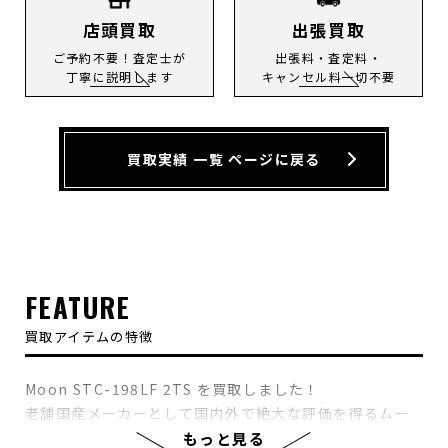
店頭買取
出張買取
ご予約不要！査定士が
出張料・査定料・
丁寧に説明します
キャンセル料一切不要
買取実績 一覧 ページに戻る
FEATURE
買取アイテムの特徴
Moon STC-198LF 2TS を買取しました！
老舗国産メーカーとして国内外で絶大な評価を得るムー
ンギターズ。元ESPビルダーたちが手掛けるハイクオリ
もっと見る