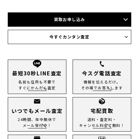
買取お申し込み
店頭買取
今すぐカンタン査定
宅配買取
出張買取
今すぐLINE査定
メール査定
電話査定
最短30秒LINE査定
今スグ電話査定
名前も住所も不要で
情報を伝えるだけ。
すぐにかんたん査定
その場でお答えします
いつでもメール査定
宅配買取
24時間、年中無休で
送料・査定料・
メール受付中！
キャンセル料全て無料！