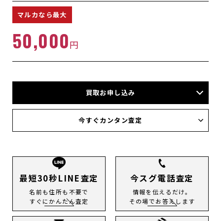
マルカなら最大
50,000
円
買取お申し込み
店頭買取
今すぐカンタン査定
宅配買取
出張買取
今すぐLINE査定
メール査定
電話査定
最短30秒LINE査定
今スグ電話査定
名前も住所も不要で
情報を伝えるだけ。
すぐにかんたん査定
その場でお答えします