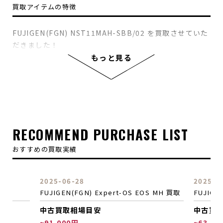
買取アイテムの特徴
FUJIGEN(FGN) NST11MAH-SBB/02 を買取させていた
だきました！
アッシュボディにメイプル指板を組み合わせたSTモデル
もっと見る
にオリジナルピックアップをS-S-Hレイアウトでマウン
ト。マグナムロックのペグやタップスイッチの搭載な
ど、限定モデルならではのハイスペックぶりです。もちろ
ん、従来のサークル・フレッティング・システムやコン
パウンド・ラディアス指板などブランドの看板とも言う
べきプレイアビリティの高さが信頼性に拍車をかけま
RECOMMEND PURCHASE LIST
す。材の組み合わせ、用いるパーツ、優れた木工技術と
おすすめの買取実績
作りこみなど、価格を超えたクオリティをこの1本が体現
しています。
2025-06-28
2025-0
 買取
FUJIGEN(FGN) Expert-OS EOS MH 買取
FUJIGE
中古買取相場目安
中古買
~91,000円
~63,00