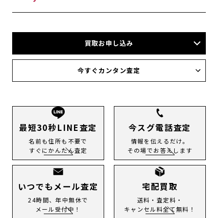
買取お申し込み
店頭買取
今すぐカンタン査定
宅配買取
出張買取
今すぐLINE査定
メール査定
電話査定
最短30秒LINE査定
今スグ電話査定
名前も住所も不要で
情報を伝えるだけ。
すぐにかんたん査定
その場でお答えします
いつでもメール査定
宅配買取
24時間、年中無休で
送料・査定料・
メール受付中！
キャンセル料全て無料！