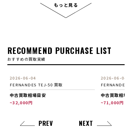
ルの一本でございます。
もっと見る
こちらはHide本人が所有していたギブソンレスポールチ
ェリーサンバーストの仕様とルックスをモッキンバード
に落とし込み誕生したモデルです。
当モデルの MG-105Xは上位モデルであるMG-145Xのコ
ストパフォーマンスシリーズで、サスティナーの搭載がご
ざいません。しかしながらも、それ以外はほぼ同スペッ
RECOMMEND PURCHASE LIST
クということもあり非常に高い人気を誇ります。
おすすめの買取実績
ハイパワーかつドンシャリなサウンドが特徴的であり、
ハイゲインディストーションとの相性が良い印象がござ
います。またダイレクトスイッチも搭載しているため、
2026-06-04
202
よりクリアなサウンドを奏でることが可能です。
FERNANDES RST-50 '64 買取
FER
中古買取相場目安
中古
~71,000円
~71
PREV
NEXT