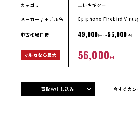
エレキギター
カテゴリ
Epiphone Firebird Vint
メーカー / モデル名
49,000
56,000
中古相場目安
円～
円
56,000
マルカなら最大
円
買取お申し込み
今すぐカン
店頭買取
今すぐLINE査定
宅配買取
メール査定
出張買取
電話査定