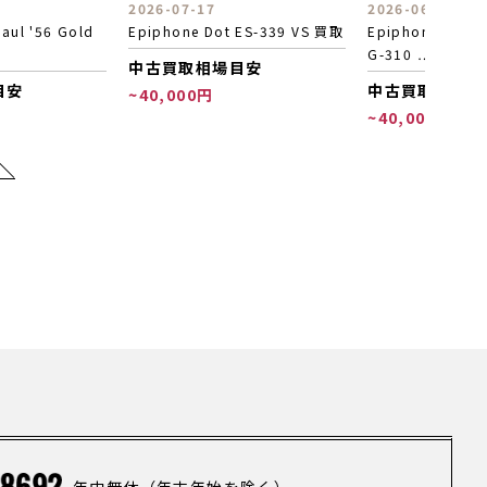
2026-06-04
2026-05-29
 ES-339 VS 買取
Epiphone Emily The Strange
Epiphone Les P
G-310 …
買取
目安
中古買取相場目安
中古買取相場目
~40,000円
~27,000円
年中無休（年末年始を除く）