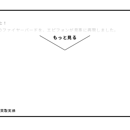
した！
のファイヤーバードを、エピフォンが見事に再現しました。
かなサスティーン、そしてミニハムバッカーが奏でるハイミッド
もっと見る
を始める方にもおすすめの一本です。
の買取実績