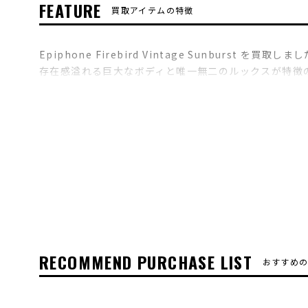
FEATURE
買取アイテムの特徴
Epiphone Firebird Vintage Sunburst を買取しま
存在感溢れる巨大なボディと唯一無二のルックスが特徴
太めのネックグリップ、スルーネック構造ならではの豊
く感じさせます。
手頃な価格でこの魅力を味わえるため、これからギター
RECOMMEND PURCHASE LIST
おすすめ