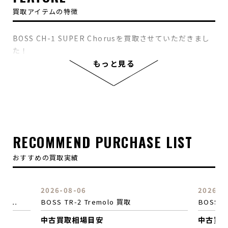
買取アイテムの特徴
BOSS CH-1 SUPER Chorusを買取させていただきまし
た！
ワイドな周波数レンジと、クリアで抜けの良いサウンド
もっと見る
を備えたコーラスペダルでございます！
RATEとDEPTHのコントロールに加え、エフェクト音の
みを調整できるEQとE.LEVELのコントロールが可能。
ダイレクト音はそのままの音質でキープされ、アンサン
ブル内で埋もれることのないサウンドにチューニングで
きます。明るい音、こもった音など、サウンドメイクを
RECOMMEND PURCHASE LIST
直感的に行えます。
おすすめの買取実績
2026-08-06
2026-0
er/D…
BOSS TR-2 Tremolo 買取
BOSS 
中古買取相場目安
中古買