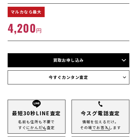
マルカなら最大
4,200
円
買取お申し込み
店頭買取
今すぐカンタン査定
宅配買取
出張買取
今すぐLINE査定
メール査定
電話査定
最短30秒LINE査定
今スグ電話査定
名前も住所も不要で
情報を伝えるだけ。
すぐにかんたん査定
その場でお答えします