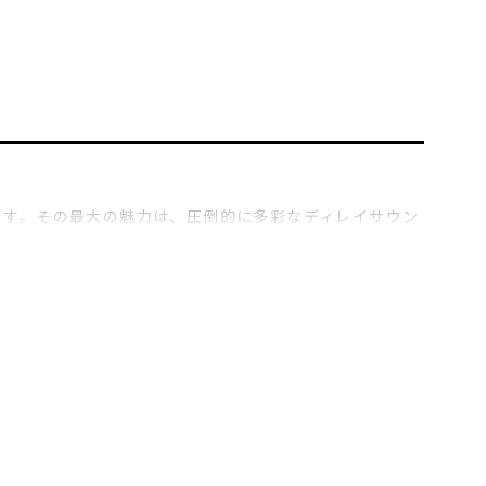
モデルです。その最大の魅力は、圧倒的に多彩なディレイサウン
も特徴です。
イティブで自由度の高い音作りを実現します。ギタリスト