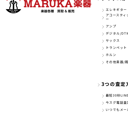
エレキギター
アコースティ
ー
アンプ
デジタル/DT
サックス
トランペット
ホルン
その他楽器/
3つの査定
最短30秒LIN
今スグ電話査
いつでもメー