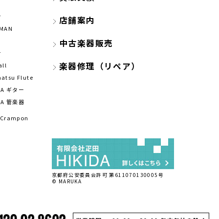
r
店舗案内
CMAN
中古楽器販売
r
楽器修理（リペア）
all
atsu Flute
HA ギター
HA 管楽器
t Crampon
京都府公安委員会許可 第611070130005号
© MARUKA