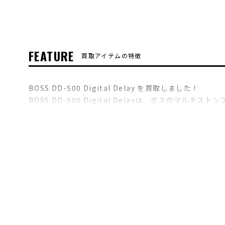
FEATURE
買取アイテムの特徴
BOSS DD-500 Digital Delay を買取しました！
BOSS DD-500 Digital Delayは、ボス
ドを内包している点にあります。シンプルな操作感でプ
細やかなエフェクト制御機能や柔軟なルーティング機能
やベーシストのサウンドメイクの幅を大きく広げる一台