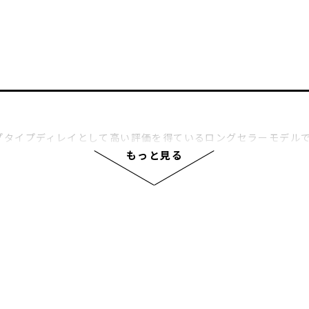
のマルチストンプタイプディレイとして高い評価を得ているロングセラー
レイヤーの求める音色をスムーズに作り出せるインターフェース
もっと見る
が充実しており、従来のペダルでは難しかった、より一層クリエ
として、多くのプレイヤーから支持され続けています。