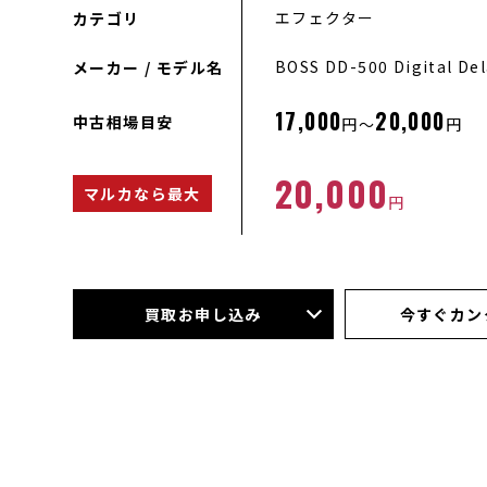
エフェクター
カテゴリ
BOSS DD-500 Digital De
メーカー / モデル名
17,000
20,000
中古相場目安
円～
円
20,000
マルカなら最大
円
買取お申し込み
今すぐカン
店頭買取
今すぐLINE査定
宅配買取
メール査定
出張買取
電話査定