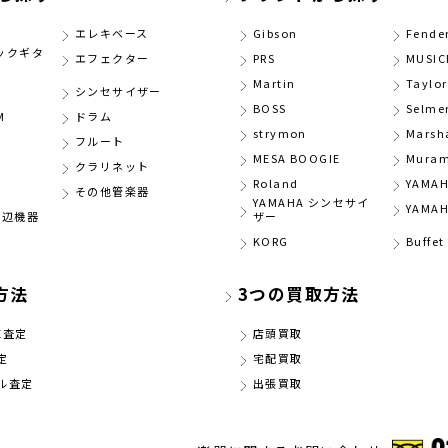
エレキベース
Gibson
Fende
ックギタ
エフェクター
PRS
MUSI
Martin
Taylor
シンセサイザー
BOSS
Selme
M
ドラム
strymon
Marsh
フルート
MESA BOOGIE
Muram
クラリネット
Roland
YAMA
その他管楽器
YAMAHA シンセサイ
YAMA
周辺機器
ザー
KORG
Buffe
方法
3つの買取方法
E査定
店頭買取
定
宅配買取
ル査定
出張買取