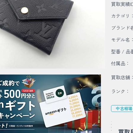
買取実績I
カテゴリ
ブランド
モデル名
型番 / 品
付属品：
買取店舗
ランク：
中古相場
買取