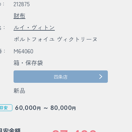
212875
D：
財布
：
ルイ・ヴィトン
名：
ポルトフォイユ ヴィクトリーヌ
：
M64060
番：
箱・保存袋
：
四条店
新品
～
60,000
80,000
目安
円
円
目安金額