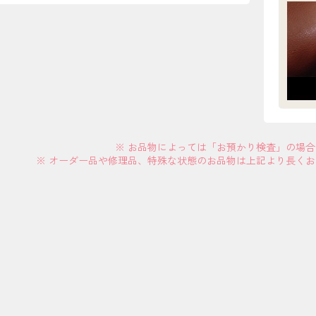
※ お品物によっては「お預かり検査」の場
※ オーダー品や修理品、特殊な状態のお品物は上記より長く