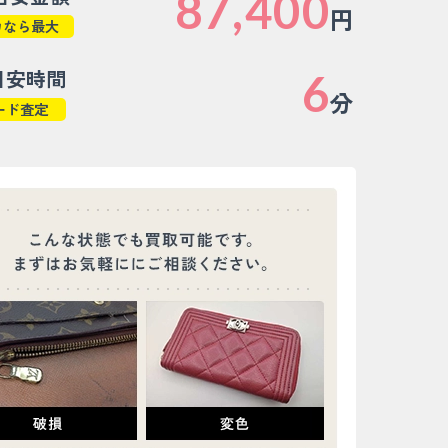
87,400
円
カなら最大
目安時間
6
分
ード査定