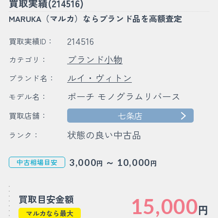
買取実績(214516)
MARUKA（マルカ）ならブランド品を高額査定
214516
買取実績ID：
ブランド小物
カテゴリ：
ルイ・ヴィトン
ブランド名：
ポーチ モノグラムリバース
モデル名：
七条店
買取店舗：
状態の良い中古品
ランク：
～
3,000
10,000
中古相場目安
円
円
買取目安金額
15,000
円
マルカなら最大