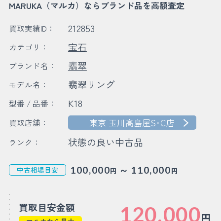
MARUKA（マルカ）ならブランド品を高額査定
212853
買取実績ID：
宝石
カテゴリ：
翡翠
ブランド名：
翡翠リング
モデル名：
K18
型番 / 品番：
東京 玉川髙島屋S･C店
買取店舗：
状態の良い中古品
ランク：
～
100,000
110,000
中古相場目安
円
円
買取目安金額
120,000
円